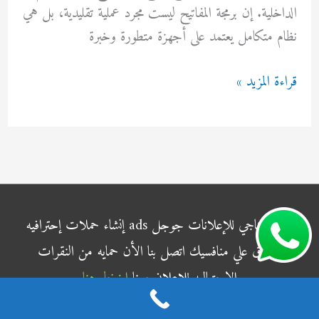
الداخلية. إن برمجة المفاتيح ليست مجرد عملية تقليدية، بل هي
نظام متكامل يعتمد على أجهزة متطورة وخبرة
برمجة
قراءة المزيد »
مفاتيح
السيارات
98565099
شركة الناجي للإعلانات جوجل ads إنشاء حملات إحترافيه
وتفوق علي منافسيك اتصل بنا الأن حمايه من النقرات
الإحتياليه للاعلان معنا
اضغط هنا