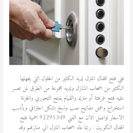
فني فتح اقفال المنزل لديه الكثير من الحلول التي يجهلها
الكثير من اصحاب المنازل ولديه مجموعة من الطرق لمن تعسر
عليه فتح غرفتة أو منزله والقيام بفتح التجوري والخزنة
استخراج وعمل مفاتيح صب ونسخ بشكل احترافي وبأنسب
الاسعار تواصل الان مع الفني 92295349 اهمية فتح
اقفال الكويت : ربما عاد اصحاب المنزل الي منازلهم وقد