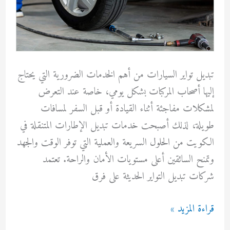
تبديل تواير السيارات من أهم الخدمات الضرورية التي يحتاج
إليها أصحاب المركبات بشكل يومي، خاصة عند التعرض
لمشكلات مفاجئة أثناء القيادة أو قبل السفر لمسافات
طويلة، لذلك أصبحت خدمات تبديل الإطارات المتنقلة في
الكويت من الحلول السريعة والعملية التي توفر الوقت والجهد
وتمنح السائقين أعلى مستويات الأمان والراحة. تعتمد
شركات تبديل التواير الحديثة على فرق
تبديل
قراءة المزيد »
تواير