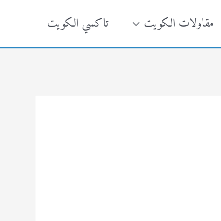
مقاولات الكويت
تاكسي الكويت