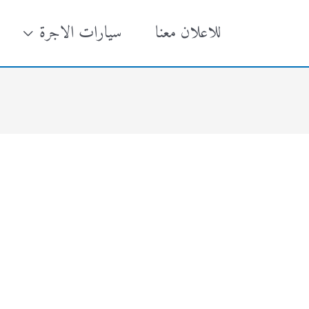
للاعلان معنا
سيارات الاجرة