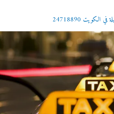
 الكويت 24718890