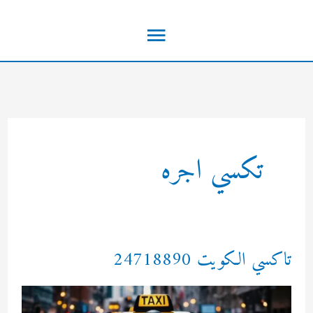
خطي
القائمة
لى
لمحتوى
الرئيسية
تكسي اجره
تاكسي الكويت 24718890