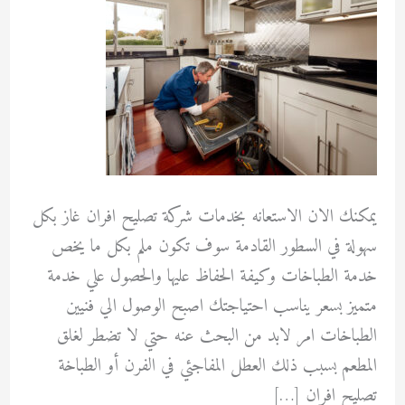
يمكنك الان الاستعانه بخدمات شركة تصليح افران غاز بكل
سهولة في السطور القادمة سوف تكون ملم بكل ما يخص
خدمة الطباخات وكيفة الحفاظ عليها والحصول علي خدمة
متميز بسعر يناسب احتياجتك اصبح الوصول الي فنيين
الطباخات امر لابد من البحث عنه حتي لا تضطر لغلق
المطعم بسبب ذلك العطل المفاجئي في الفرن أو الطباخة
تصليح افران […]