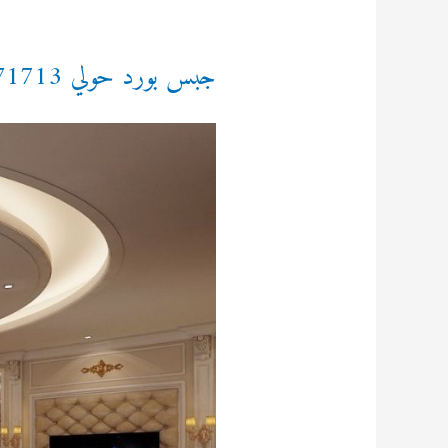
جبس بورد حولي 94471713