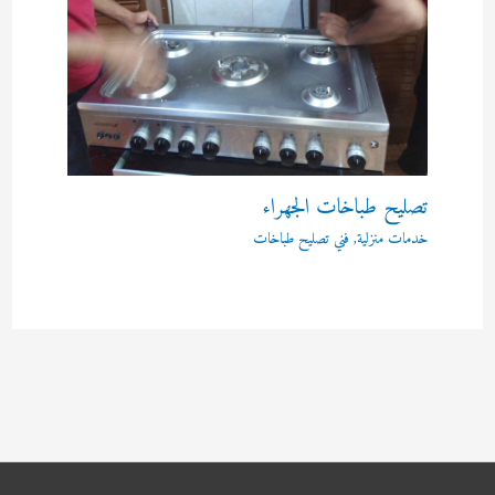
تصليح طباخات الجهراء
خدمات منزلية
,
فني تصليح طباخات