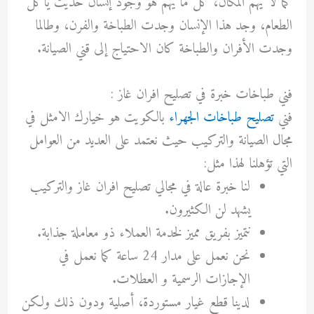
كما لا يهم المكان، كل ما يهم هو وجود إنسان حديث يأكل
الطعام، وجد هذا الإنسان وجدت الطباخة والفرن، وطالما
وجدت الأفران والطباخة كان الاحتياج إلى قني الصيانة.
فني طباخات خبرة في
تصليح افران غاز :
فني
تصليح طباخات الجهراء
بالكويت هو خيارك الامثل في
مجال الصيانة والتركيب حيث نعتمد على العديد من العوامل
التي تؤهلنا لهذا مثل:
لنا خبرة عالة في مجالي
تصليح افران غاز
والتركيب
يشهد لن الكثيرون.
نتميز بفريق مميز لخدمة العملاء ذو معاملة جذابة.
نحن نعمل على مدار 24 ساعة كما نعمل في
الإجازات الرسمية و العطلات.
لدينا قطع غيار مستوردة، أصلية ودون ذلك ولكن