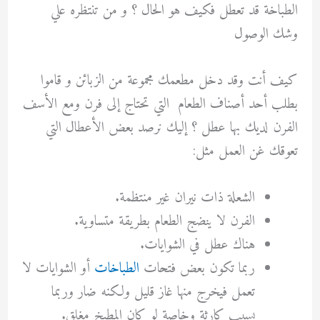
الطباخة قد تعطل فكيف هو الحال ؟ و من تنتظره علي
وشك الوصول
كيف أنت وقد دخل مطعمك مجموعة من الزبائن و قاموا
بطلب أحد أصناف الطعام التي تحتاج إلى فرن ومع الأسف
الفرن لديك بها عطل ؟ إليك نرصد بعض الأعطال التي
تعوقك غن العمل مثل:
الشعلة ذات نيران غير منتظمة.
الفرن لا ينضج الطعام بطريقة متساوية.
هناك عطل في الشوايات.
ربما تكون بعض فتحات
الطباخات
أو الشوايات لا
تعمل فيخرج منها غاز قليل ولكنه ضار وربما
يسبب كارثة وخاصة لو كان المطبخ مغلق.