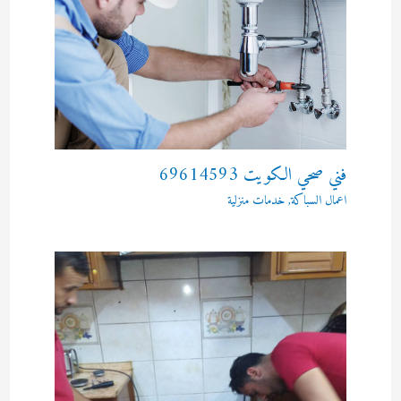
فني صحي الكويت 69614593
اعمال السباكة
,
خدمات منزلية