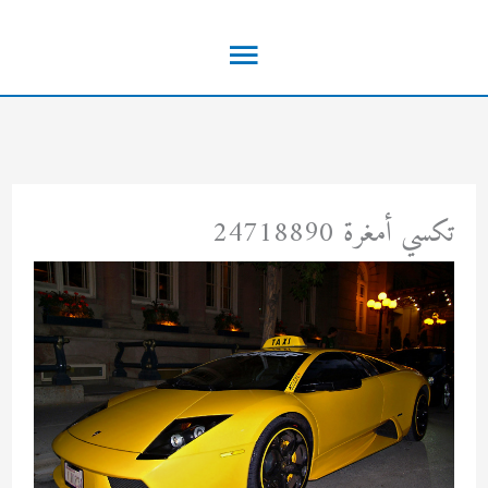
خطي
القائمة
لى
لمحتوى
الرئيسية
تكسي أمغرة 24718890