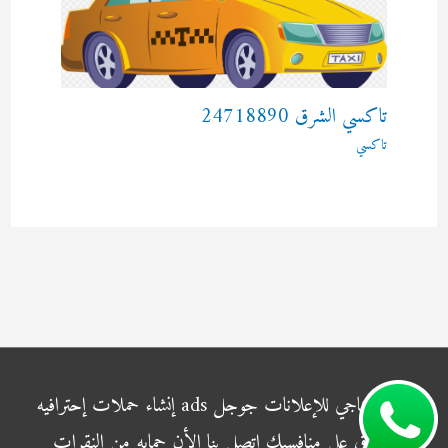
تاكسي الشرق 24718890
تاكسي
شركة الناجي للإعلانات جوجل ads إنشاء حملات إحترافيه
وتفوق علي منافسيك اتصل بنا الأن حمايه من النقرات