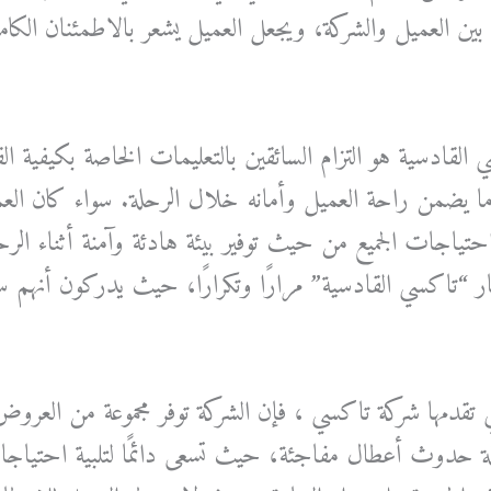
قة بين العميل والشركة، ويجعل العميل يشعر بالاطمئنان الك
سي القادسية هو التزام السائقين بالتعليمات الخاصة بكيفية ا
، ما يضمن راحة العميل وأمانه خلال الرحلة. سواء كان الع
احتياجات الجميع من حيث توفير بيئة هادئة وآمنة أثناء الرح
ر “تاكسي القادسية” مرارًا وتكرارًا، حيث يدركون أنهم 
 التي تقدمها شركة تاكسي ، فإن الشركة توفر مجموعة من ال
الة حدوث أعطال مفاجئة، حيث تسعى دائمًا لتلبية احتيا