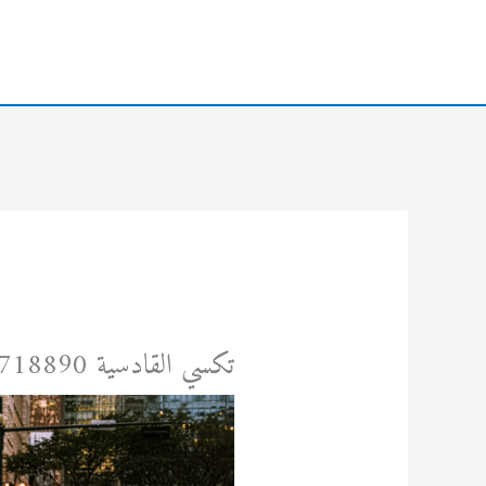
خطي
لى
لمحتوى
تكسي القادسية 24718890