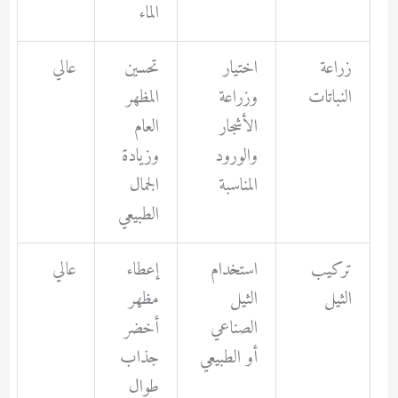
الماء
زراعة
اختيار
تحسين
عالي
النباتات
وزراعة
المظهر
الأشجار
العام
والورود
وزيادة
المناسبة
الجمال
الطبيعي
تركيب
استخدام
إعطاء
عالي
الثيل
الثيل
مظهر
الصناعي
أخضر
أو الطبيعي
جذاب
طوال