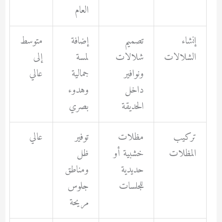
العام
إنشاء
تصميم
إضافة
متوسط
الشلالات
شلالات
لمسة
إلى
ونوافير
جمالية
عالي
داخل
وهدوء
الحديقة
بصري
تركيب
مظلات
توفير
عالي
المظلات
خشبية أو
ظل
حديدية
ومناطق
للجلسات
جلوس
مريحة