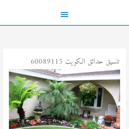
خطي
القائمة
لى
لمحتوى
الرئيسية
تنسيق حدائق الكويت 60089115