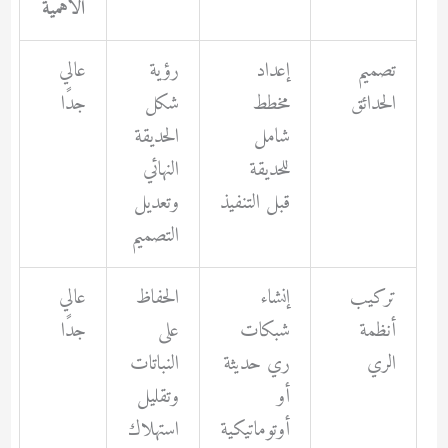
الأهمية
تصميم
إعداد
رؤية
عالي
الحدائق
مخطط
شكل
جدًا
شامل
الحديقة
للحديقة
النهائي
قبل التنفيذ
وتعديل
التصميم
تركيب
إنشاء
الحفاظ
عالي
أنظمة
شبكات
على
جدًا
الري
ري حديثة
النباتات
أو
وتقليل
أوتوماتيكية
استهلاك